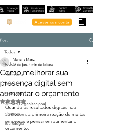
Acesse sua conta
Post
Todos
Mariana Manzi
Todos
23 de jun.
4 min de leitura
Como melhorar sua
Marketing
presença digital sem
Vendas
aumentar o orçamento
Economia
Avaliado com NaN de 5 estrelas.
Cultura Organizacional
Quando os resultados digitais não 
Finanças
aparecem, a primeira reação de muitas 
empresas é pensar em aumentar o 
Tecnologia
orçamento.