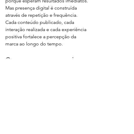
porque esperam resultados imediatos.
Mas presença digital é construída 
através de repetição e frequência.
Cada conteúdo publicado, cada 
interação realizada e cada experiência 
positiva fortalece a percepção da 
marca ao longo do tempo.
Como empresas mais 
fortes constroem 
presença digital
Empresas que se destacam no 
ambiente digital normalmente 
possuem algumas características em 
comum:
Posicionamento claro
Produção consistente de conteúdo
Estratégia baseada em dados