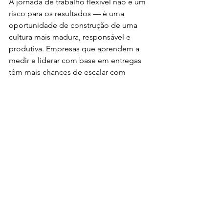
A jornada de trabalho flexível não é um 
risco para os resultados — é uma 
oportunidade de construção de uma 
cultura mais madura, responsável e 
produtiva. Empresas que aprendem a 
medir e liderar com base em entregas 
têm mais chances de escalar com 
consistência.
Quer estruturar modelos de trabalho 
mais modernos e eficientes na sua 
empresa? Continue acompanhando o 
blog da Valori e receba conteúdo 
estratégico para liderar com mais 
resultado.
Vendas
Cultura organizacional
clima organizacional
cultura
produtividade
trabalho
bem-estar
flexivel
Cultura Organizacional