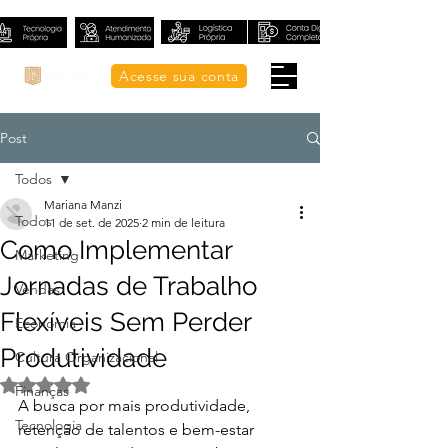
Acesse sua conta
Post
Todos
Mariana Manzi
Todos
11 de set. de 2025
2 min de leitura
Como Implementar
Marketing
Jornadas de Trabalho
Vendas
Flexíveis Sem Perder
Economia
Produtividade
Cultura Organizacional
Avaliado com NaN de 5 estrelas.
Finanças
A busca por mais produtividade, 
Tecnologia
retenção de talentos e bem-estar 