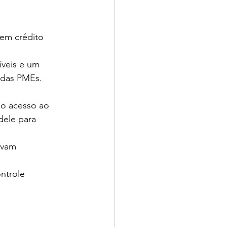
em crédito 
íveis e um 
 das PMEs.
 o acesso ao 
ele para 
avam 
ntrole 