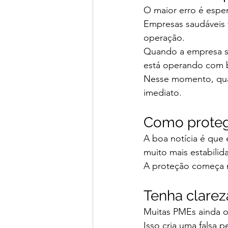
O maior erro é esper
Empresas saudáveis f
operação.
Quando a empresa só
está operando com 
Nesse momento, qual
imediato.
Como proteg
A boa notícia é que
muito mais estabilid
A proteção começa 
Tenha clareza
Muitas PMEs ainda o
Isso cria uma falsa 