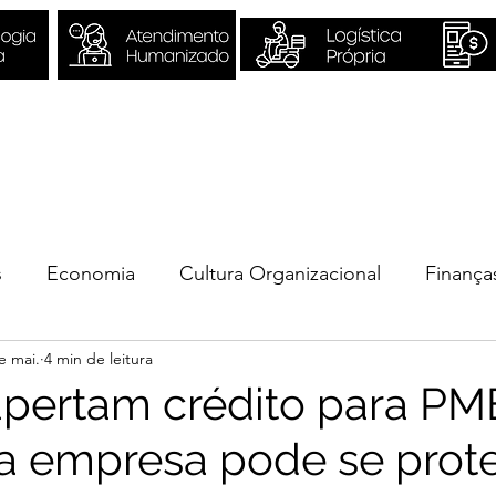
Sobre Nós
Quero ser Valori
s
Economia
Cultura Organizacional
Finança
e mai.
4 min de leitura
ios
pertam crédito para PM
 empresa pode se prot