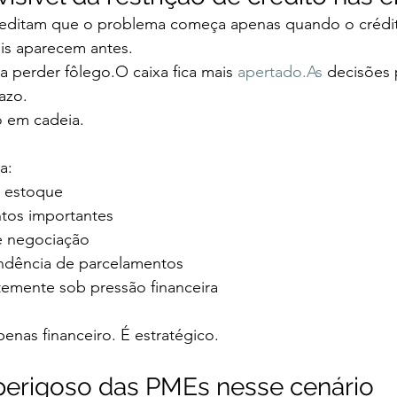
reditam que o problema começa apenas quando o crédi
ais aparecem antes.
 perder fôlego.O caixa fica mais 
apertado.As
 decisões 
azo.
o em cadeia.
a:
 estoque
ntos importantes
e negociação
dência de parcelamentos
emente sob pressão financeira
nas financeiro. É estratégico.
perigoso das PMEs nesse cenário