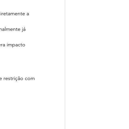
iretamente a 
malmente já 
ra impacto 
 restrição com 