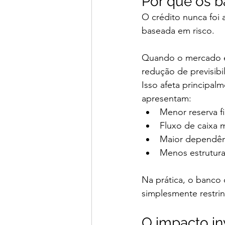
Por que os b
O crédito nunca foi
baseada em risco.
Quando o mercado en
redução de previsib
Isso afeta principa
apresentam:
Menor reserva f
Fluxo de caixa m
Maior dependênc
Menos estrutura
Na prática, o banco 
simplesmente restrin
O impacto in