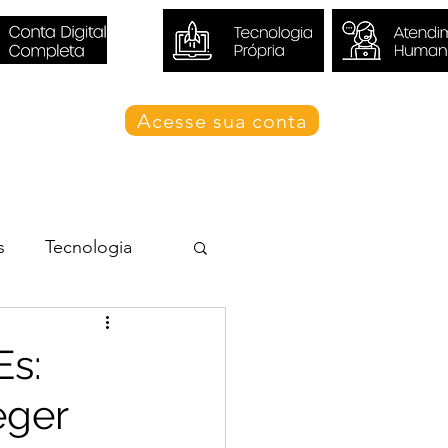
Acesse sua conta
Blog Valori
s
Tecnologia
Es:
eger