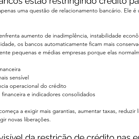
ancos estão restringindo crédito p
 apenas uma questão de relacionamento bancário. Ele é
frenta aumento de inadimplência, instabilidade econô
ilidade, os bancos automaticamente ficam mais conserva
lmente pequenas e médias empresas porque elas normal
inanceira
ais sensível
ia operacional do crédito
 financeira e indicadores consolidados
começa a exigir mais garantias, aumentar taxas, reduzir l
gir novas liberações.
visível da restrição de crédito nas