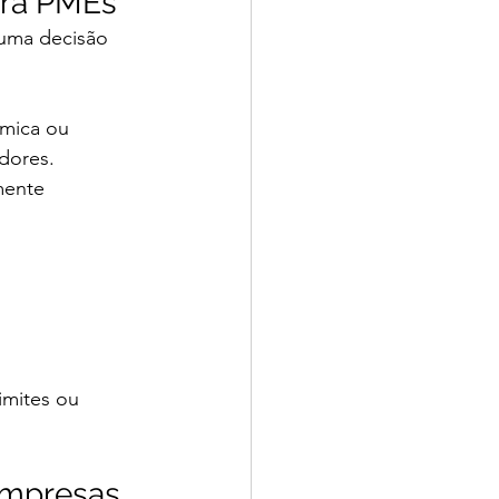
ara PMEs
 uma decisão 
mica ou 
dores.
mente 
imites ou 
 empresas